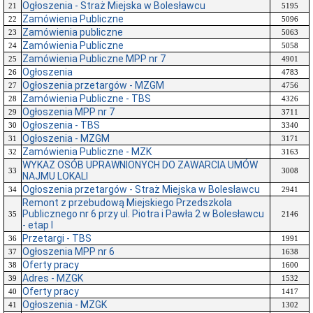
Ogłoszenia - Straż Miejska w Bolesławcu
21
5195
Zamówienia Publiczne
22
5096
Zamówienia publiczne
23
5063
Zamówienia Publiczne
24
5058
Zamówienia Publiczne MPP nr 7
25
4901
Ogłoszenia
26
4783
Ogłoszenia przetargów - MZGM
27
4756
Zamówienia Publiczne - TBS
28
4326
Ogłoszenia MPP nr 7
29
3711
Ogłoszenia - TBS
30
3340
Ogłoszenia - MZGM
31
3171
Zamówienia Publiczne - MZK
32
3163
WYKAZ OSÓB UPRAWNIONYCH DO ZAWARCIA UMÓW
33
3008
NAJMU LOKALI
Ogłoszenia przetargów - Straż Miejska w Bolesławcu
34
2941
Remont z przebudową Miejskiego Przedszkola
Publicznego nr 6 przy ul. Piotra i Pawła 2 w Bolesławcu
35
2146
- etap I
Przetargi - TBS
36
1991
Ogłoszenia MPP nr 6
37
1638
Oferty pracy
38
1600
Adres - MZGK
39
1532
Oferty pracy
40
1417
Ogłoszenia - MZGK
41
1302