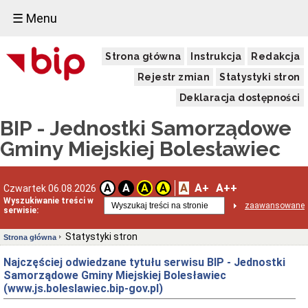
☰ Menu
Strona główna
Instrukcja
Redakcja
Rejestr zmian
Statystyki stron
Deklaracja dostępności
BIP - Jednostki Samorządowe
Gminy Miejskiej Bolesławiec
A
A+
A++
A
A
A
A
Czwartek 06.08.2026
Wyszukiwanie treści w
zaawansowane
serwisie:
Statystyki stron
Strona główna
Najczęściej odwiedzane tytułu serwisu BIP - Jednostki
Samorządowe Gminy Miejskiej Bolesławiec
(www.js.boleslawiec.bip-gov.pl)