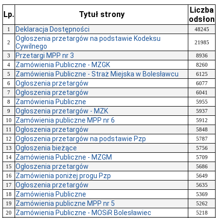
Liczba
Lp.
Tytuł strony
odsłon
Deklaracja Dostępności
1
48245
Ogłoszenia przetargów na podstawie Kodeksu
2
21985
Cywilnego
Przetargi MPP nr 3
3
8936
Zamówienia Publiczne - MZGK
4
8260
Zamówienia Publiczne - Straż Miejska w Bolesławcu
5
6125
Ogłoszenia przetargów
6
6077
Ogłoszenia przetargów
7
6041
Zamówienia Publiczne
8
5955
Ogłoszenia przetargów - MZK
9
5937
Zamówienia publiczne MPP nr 6
10
5912
Ogłoszenia przetargów
11
5848
Ogłoszenia przetargów na podstawie Pzp
12
5787
Ogłoszenia bieżące
13
5756
Zamówienia Publiczne - MZGM
14
5709
Ogłoszenia przetargów
15
5686
Zamówienia poniżej progu Pzp
16
5649
Ogłoszenia przetargów
17
5635
Zamówienia Publiczne
18
5369
Zamówienia publiczne MPP nr 5
19
5262
Zamówienia Publiczne - MOSiR Bolesławiec
20
5218