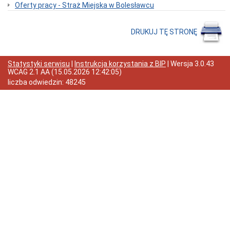
nr
Oferty pracy - Straż Miejska w Bolesławcu
1
w
Bolesławcu
DRUKUJ TĘ STRONĘ
Zamówienia
Publiczne
Sprawozdania
Statystyki serwisu
|
Instrukcja korzystania z BIP
| Wersja
3.0.43
finansowe
WCAG 2.1 AA
(
15.05.2026 12:42:05
)
Miejskie
liczba odwiedzin:
48245
Przedszkole
Publiczne
nr
2
w
Bolesławcu
RODO
Rekrutacja
do
przedszkola
2021/2022
Rekrutacja
do
przedszkola
-
2019