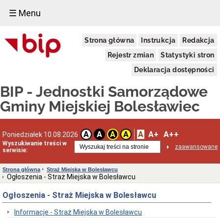
☰ Menu
Miejskie
Strona główna
Instrukcja
Redakcja
Przedszkole
Publiczne
Rejestr zmian
Statystyki stron
nr
1
Deklaracja dostępności
w
Bolesławcu
BIP - Jednostki Samorządowe
Statut
Gminy Miejskiej Bolesławiec
Zarządzenia_dyrektora
RODO
Dane
A
A+
A++
A
A
A
A
Poniedziałek 10.08.2026
Adresowe
Wyszukiwanie treści w
MPP
zaawansowane
serwisie:
nr
1
w
Strona główna
Straż Miejska w Bolesławcu
Bolesławcu
Ogłoszenia - Straż Miejska w Bolesławcu
REKRUTACJA
Ogłoszenia - Straż Miejska w Bolesławcu
Dane
administracyjne
Informacje - Straż Miejska w Bolesławcu
MPP