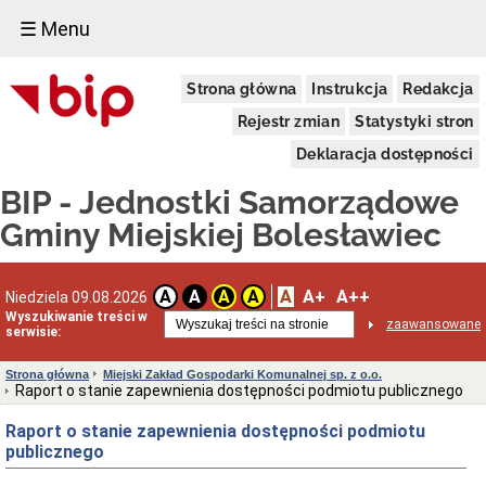
☰ Menu
Miejskie
Strona główna
Instrukcja
Redakcja
Przedszkole
Publiczne
Rejestr zmian
Statystyki stron
nr
1
Deklaracja dostępności
w
Bolesławcu
BIP - Jednostki Samorządowe
Statut
Gminy Miejskiej Bolesławiec
Zarządzenia_dyrektora
RODO
Dane
A
A+
A++
A
A
A
A
Niedziela 09.08.2026
Adresowe
Wyszukiwanie treści w
MPP
zaawansowane
serwisie:
nr
1
w
Strona główna
Miejski Zakład Gospodarki Komunalnej sp. z o.o.
Bolesławcu
Raport o stanie zapewnienia dostępności podmiotu publicznego
REKRUTACJA
Raport o stanie zapewnienia dostępności podmiotu
Dane
publicznego
administracyjne
MPP