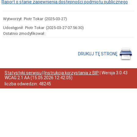
Raport o stanie zapewnienia dostępności podmiotu publicznego
nr
1
w
Bolesławcu
Wytworzył:
Piotr Tokar
(2025-03-27)
Zamówienia
Udostępnił:
Piotr Tokar
(2025-03-27 07:56:30)
Publiczne
Ostatnio zmodyfikował:
Sprawozdania
finansowe
Miejskie
Przedszkole
DRUKUJ TĘ STRONĘ
Publiczne
nr
2
w
Statystyki serwisu
|
Instrukcja korzystania z BIP
| Wersja
3.0.43
Bolesławcu
WCAG 2.1 AA
(
15.05.2026 12:42:05
)
liczba odwiedzin:
48245
RODO
Rekrutacja
do
przedszkola
2021/2022
Rekrutacja
do
przedszkola
-
2019