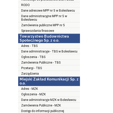
RODO
Dane adresowe MPP nr 5 w Bolesławcu
Dane administracyjne MPP nr 5 w
Bolesławcu
Zamówienia publiczne MPP nr 5
Sprawozdania finasowe
Towarzystwo Budownictwa
Społecznego Sp. z o.o.
Adres - TBS
Dane administracyje - TBS w Bolesławcu
Ogłoszenia - TBS
Zamówienia Publiczne - TBS
Przetargi - TBS
Zarządzenia
Miejski Zakład Komunikacji Sp. z
o.o.
Adres - MZK
Ogłoszenia - MZK
Dane administracyje MZK w Bolesławcu
Zamówienia Publiczne - MZK
Dostęp do informacji publicznej