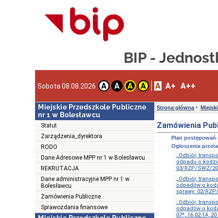
BIP - Jednos
A
A+
A++
A
A
A
A
Sobota 08.08.2026
Miejskie Przedszkole Publiczne
Strona główna
Miejsk
nr 1 w Bolesławcu
Zamówienia Pub
Statut
Zarządzenia_dyrektora
Plan postępowań 
Ogłoszenia przet
RODO
„Odbiór, transp
Dane Adresowe MPP nr 1 w Bolesławcu
odpadu o kodzie
REKRUTACJA
03/RZP/SWZ/20
Dane administracyjne MPP nr 1 w
„Odbiór, transp
odpadów o kodac
Bolesławcu
sprawy: 02/RZP
Zamówienia Publiczne
„Odbiór, transp
Sprawozdania finansowe
odpadów o kodac
07*, 16 02 14, 20