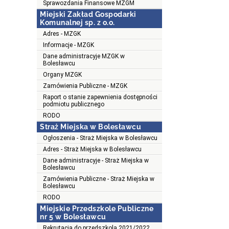
Sprawozdania Finansowe MZGM
Miejski Zakład Gospodarki
Komunalnej sp. z o.o.
Adres - MZGK
Informacje - MZGK
Dane administracyje MZGK w
Bolesławcu
Organy MZGK
Zamówienia Publiczne - MZGK
Raport o stanie zapewnienia dostępności
podmiotu publicznego
RODO
Straż Miejska w Bolesławcu
Ogłoszenia - Straż Miejska w Bolesławcu
Adres - Straż Miejska w Bolesławcu
Dane administracyje - Straż Miejska w
Bolesławcu
Zamówienia Publiczne - Straż Miejska w
Bolesławcu
RODO
Miejskie Przedszkole Publiczne
nr 5 w Bolesławcu
Rekrutacja do przedszkola 2021/2022