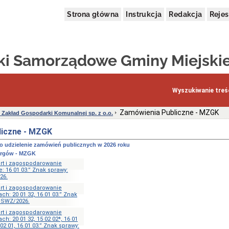
Strona główna
Instrukcja
Redakcja
Rejes
tki Samorządowe Gminy Miejskie
Wyszukiwanie treśc
Zamówienia Publiczne - MZGK
i Zakład Gospodarki Komunalnej sp. z o.o.
liczne - MZGK
o udzielenie zamówień publicznych w 2026 roku
argów - MZGK
ort i zagospodarowanie
: 16 01 03.” Znak sprawy:
26.
ort i zagospodarowanie
h: 20 01 32, 16 01 03.” Znak
/SWZ/2026.
ort i zagospodarowanie
h: 20 01 32, 15 02 02*, 16 01
 02 01, 16 01 03.” Znak sprawy: