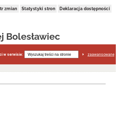
tr zmian
Statystyki stron
Deklaracja dostępności
j Bolesławiec
i w serwisie:
zaawansowane