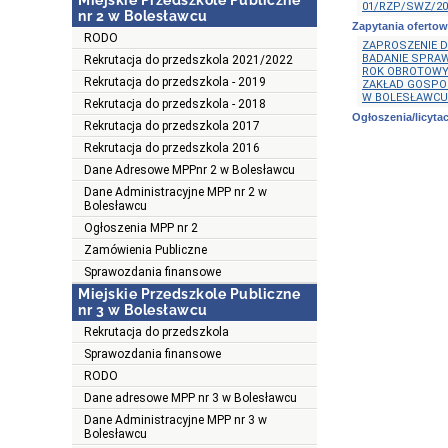
Miejskie Przedszkole Publiczne
01/RZP/SWZ/20
nr 2 w Bolesławcu
Zapytania oferto
RODO
ZAPROSZENIE D
BADANIE SPRA
Rekrutacja do przedszkola 2021/2022
ROK OBROTOWY 
Rekrutacja do przedszkola - 2019
ZAKŁAD GOSPOD
W BOLESŁAWCU
Rekrutacja do przedszkola - 2018
Ogłoszenia/licytac
Rekrutacja do przedszkola 2017
Rekrutacja do przedszkola 2016
Dane Adresowe MPPnr 2 w Bolesławcu
Dane Administracyjne MPP nr 2 w
Bolesławcu
Ogłoszenia MPP nr 2
Zamówienia Publiczne
Sprawozdania finansowe
Miejskie Przedszkole Publiczne
nr 3 w Bolesławcu
Rekrutacja do przedszkola
Sprawozdania finansowe
RODO
Dane adresowe MPP nr 3 w Bolesławcu
Dane Administracyjne MPP nr 3 w
Bolesławcu