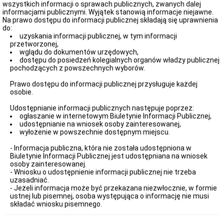
nr
wszystkich informacji o sprawach publicznych, zwanych dalej
1
informacjami publicznymi. Wyjątek stanowią informacje niejawne.
w
Na prawo dostępu do informacji publicznej składają się uprawnienia
Bolesławcu
do:
uzyskania informacji publicznej, w tym informacji
Zamówienia
przetworzonej,
Publiczne
wglądu do dokumentów urzędowych,
Sprawozdania
dostępu do posiedzeń kolegialnych organów władzy publicznej
finansowe
pochodzących z powszechnych wyborów.
Miejskie
Prawo dostępu do informacji publicznej przysługuje każdej
Przedszkole
osobie.
Publiczne
nr
Udostępnianie informacji publicznych następuje poprzez:
2
ogłaszanie w internetowym Biuletynie Informacji Publicznej,
w
udostępnianie na wniosek osoby zainteresowanej,
Bolesławcu
wyłożenie w powszechnie dostępnym miejscu.
RODO
- Informacja publiczna, która nie została udostępniona w
Rekrutacja
Biuletynie Informacji Publicznej jest udostępniana na wniosek
do
osoby zainteresowanej.
przedszkola
- Wniosku o udostępnienie informacji publicznej nie trzeba
2021/2022
uzasadniać.
Rekrutacja
- Jeżeli informacja może być przekazana niezwłocznie, w formie
do
ustnej lub pisemnej, osoba występująca o informację nie musi
przedszkola
składać wniosku pisemnego.
-
2019