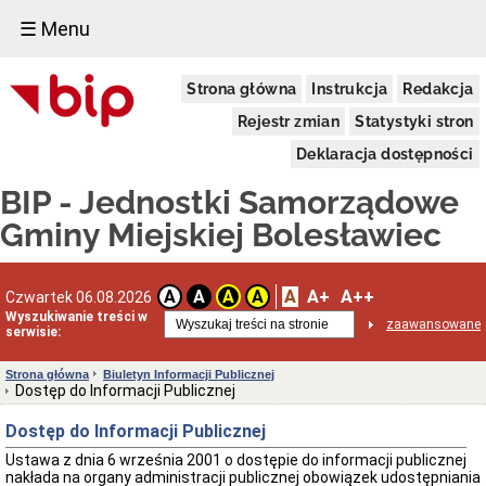
☰ Menu
Miejskie
Strona główna
Instrukcja
Redakcja
Przedszkole
Publiczne
Rejestr zmian
Statystyki stron
nr
1
Deklaracja dostępności
w
Bolesławcu
BIP - Jednostki Samorządowe
Statut
Gminy Miejskiej Bolesławiec
Zarządzenia_dyrektora
RODO
Dane
A
A+
A++
A
A
A
A
Czwartek 06.08.2026
Adresowe
Wyszukiwanie treści w
MPP
zaawansowane
serwisie:
nr
1
w
Strona główna
Biuletyn Informacji Publicznej
Bolesławcu
Dostęp do Informacji Publicznej
REKRUTACJA
Dostęp do Informacji Publicznej
Dane
administracyjne
Ustawa z dnia 6 września 2001 o dostępie do informacji publicznej
MPP
nakłada na organy administracji publicznej obowiązek udostępniania