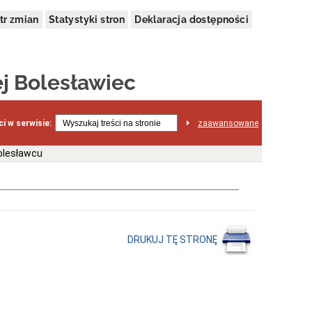
tr zmian
Statystyki stron
Deklaracja dostępności
j Bolesławiec
i w serwisie:
zaawansowane
olesławcu
DRUKUJ TĘ STRONĘ