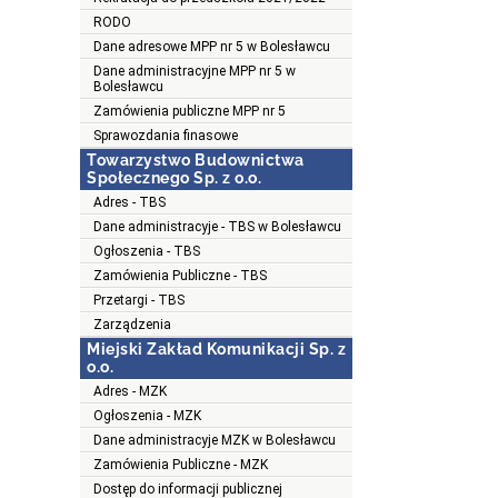
RODO
Dane adresowe MPP nr 5 w Bolesławcu
Dane administracyjne MPP nr 5 w
Bolesławcu
Zamówienia publiczne MPP nr 5
Sprawozdania finasowe
Towarzystwo Budownictwa
Społecznego Sp. z o.o.
Adres - TBS
Dane administracyje - TBS w Bolesławcu
Ogłoszenia - TBS
Zamówienia Publiczne - TBS
Przetargi - TBS
Zarządzenia
Miejski Zakład Komunikacji Sp. z
o.o.
Adres - MZK
Ogłoszenia - MZK
Dane administracyje MZK w Bolesławcu
Zamówienia Publiczne - MZK
Dostęp do informacji publicznej