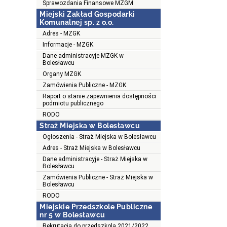
Sprawozdania Finansowe MZGM
Miejski Zakład Gospodarki
Komunalnej sp. z o.o.
Adres - MZGK
Informacje - MZGK
Dane administracyje MZGK w
Bolesławcu
Organy MZGK
Zamówienia Publiczne - MZGK
Raport o stanie zapewnienia dostępności
podmiotu publicznego
RODO
Straż Miejska w Bolesławcu
Ogłoszenia - Straż Miejska w Bolesławcu
Adres - Straż Miejska w Bolesławcu
Dane administracyje - Straż Miejska w
Bolesławcu
Zamówienia Publiczne - Straż Miejska w
Bolesławcu
RODO
Miejskie Przedszkole Publiczne
nr 5 w Bolesławcu
Rekrutacja do przedszkola 2021/2022