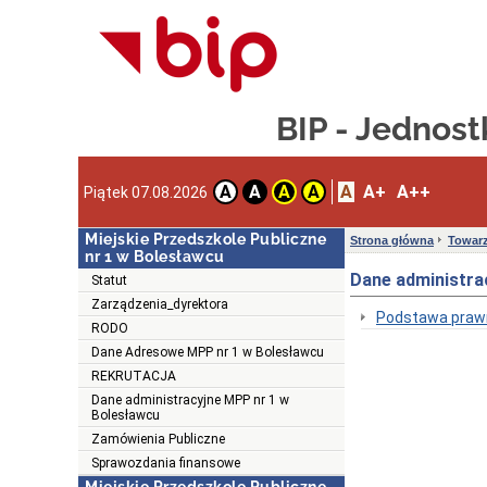
BIP - Jednos
A
A+
A++
A
A
A
A
Piątek 07.08.2026
Miejskie Przedszkole Publiczne
Strona główna
Towarz
nr 1 w Bolesławcu
Dane administra
Statut
Zarządzenia_dyrektora
Podstawa prawn
RODO
Dane Adresowe MPP nr 1 w Bolesławcu
REKRUTACJA
Dane administracyjne MPP nr 1 w
Bolesławcu
Zamówienia Publiczne
Sprawozdania finansowe